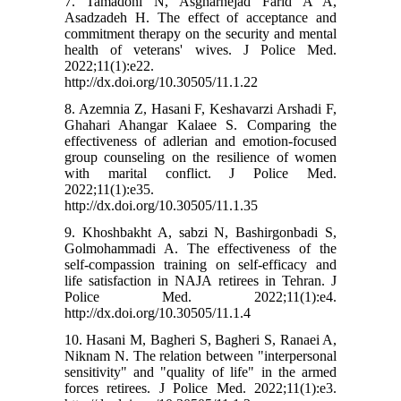
7. Tamadoni N, Asgharnejad Farid A A,
Asadzadeh H. The effect of acceptance and
commitment therapy on the security and mental
health of veterans' wives. J Police Med.
2022;11(1):e22.
http://dx.doi.org/10.30505/11.1.22
8. Azemnia Z, Hasani F, Keshavarzi Arshadi F,
Ghahari Ahangar Kalaee S. Comparing the
effectiveness of adlerian and emotion-focused
group counseling on the resilience of women
with marital conflict. J Police Med.
2022;11(1):e35.
http://dx.doi.org/10.30505/11.1.35
9. Khoshbakht A, sabzi N, Bashirgonbadi S,
Golmohammadi A. The effectiveness of the
self-compassion training on self-efficacy and
life satisfaction in NAJA retirees in Tehran. J
Police Med. 2022;11(1):e4.
http://dx.doi.org/10.30505/11.1.4
10. Hasani M, Bagheri S, Bagheri S, Ranaei A,
Niknam N. The relation between "interpersonal
sensitivity" and "quality of life" in the armed
forces retirees. J Police Med. 2022;11(1):e3.