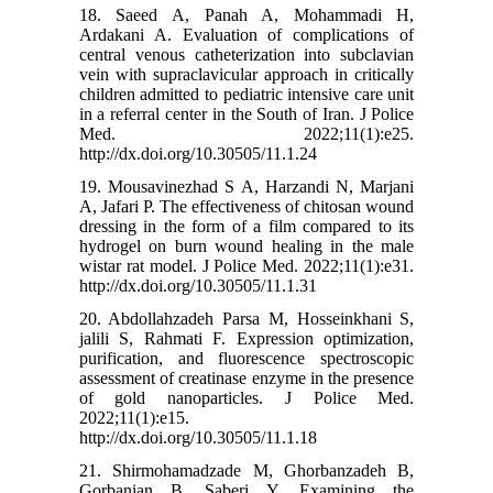
18. Saeed A, Panah A, Mohammadi H,
Ardakani A. Evaluation of complications of
central venous catheterization into subclavian
vein with supraclavicular approach in critically
children admitted to pediatric intensive care unit
in a referral center in the South of Iran. J Police
Med. 2022;11(1):e25.
http://dx.doi.org/10.30505/11.1.24
19. Mousavinezhad S A, Harzandi N, Marjani
A, Jafari P. The effectiveness of chitosan wound
dressing in the form of a film compared to its
hydrogel on burn wound healing in the male
wistar rat model. J Police Med. 2022;11(1):e31.
http://dx.doi.org/10.30505/11.1.31
20. Abdollahzadeh Parsa M, Hosseinkhani S,
jalili S, Rahmati F. Expression optimization,
purification, and fluorescence spectroscopic
assessment of creatinase enzyme in the presence
of gold nanoparticles. J Police Med.
2022;11(1):e15.
http://dx.doi.org/10.30505/11.1.18
21. Shirmohamadzade M, Ghorbanzadeh B,
Gorbanian B, Saberi Y. Examining the