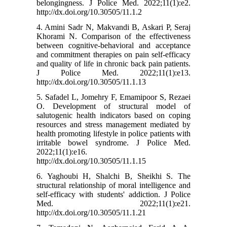
belongingness. J Police Med. 2022;11(1):e2.
http://dx.doi.org/10.30505/11.1.2
4. Amini Sadr N, Makvandi B, Askari P, Seraj
Khorami N. Comparison of the effectiveness
between cognitive-behavioral and acceptance
and commitment therapies on pain self-efficacy
and quality of life in chronic back pain patients.
J Police Med. 2022;11(1):e13.
http://dx.doi.org/10.30505/11.1.13
5. Safadel L, Jomehry F, Emamipoor S, Rezaei
O. Development of structural model of
salutogenic health indicators based on coping
resources and stress management mediated by
health promoting lifestyle in police patients with
irritable bowel syndrome. J Police Med.
2022;11(1):e16.
http://dx.doi.org/10.30505/11.1.15
6. Yaghoubi H, Shalchi B, Sheikhi S. The
structural relationship of moral intelligence and
self-efficacy with students' addiction. J Police
Med. 2022;11(1):e21.
http://dx.doi.org/10.30505/11.1.21