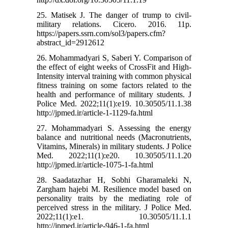
25. Matisek J. The danger of trump to civil-
military relations. Cicero. 2016. 11p.
https://papers.ssrn.com/sol3/papers.cfm?
abstract_id=2912612
26. Mohammadyari S, Saberi Y. Comparison of
the effect of eight weeks of CrossFit and High-
Intensity interval training with common physical
fitness training on some factors related to the
health and performance of military students. J
Police Med. 2022;11(1):e19. 10.30505/11.1.38
http://jpmed.ir/article-1-1129-fa.html
27. Mohammadyari S. Assessing the energy
balance and nutritional needs (Macronutrients,
Vitamins, Minerals) in military students. J Police
Med. 2022;11(1):e20. 10.30505/11.1.20
http://jpmed.ir/article-1075-1-fa.html
28. Saadatazhar H, Sobhi Gharamaleki N,
Zargham hajebi M. Resilience model based on
personality traits by the mediating role of
perceived stress in the military. J Police Med.
2022;11(1):e1. 10.30505/11.1.1
http://jpmed.ir/article-946-1-fa.html