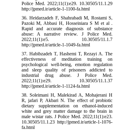
Police Med. 2022;11(1):e29. 10.30505/11.1.29
http://jpmed.ir/article-1-1100-fa.html
36. Heidarzadeh F, Shahrabadi M, Rostami S,
Pazoki M, Abbasi H, Hosseiniara S M et al .
Rapid and accurate diagnosis of substance
abuse: A narrative review. J Police Med.
2022;11(1):e5. 10.30505/11.1.7
http://jpmed.ir/article-1-1049-fa.html
37. Habibzadeh T, Hashemi T, Rezayi A. The
effectiveness of meditation training on
psychological well-being, emotion regulation
and sleep quality of prisoners addicted to
industrial drug abuse. J Police Med.
2022;11(1):e29. 10.30505/11.1.37
http://jpmed.ir/article-1-1124-fa.html
38. Soleimani H, Malekirad A, Mohajerani H
R, jafari P, Akbari N. The effect of probiotic
dietary supplementation on ethanol-induced
white and grey matter damage to the brain in
male wistar rats. J Police Med. 2022;11(1):e23.
10.30505/11.1.23 http://jpmed.ir/article-1-1076-
fa.html