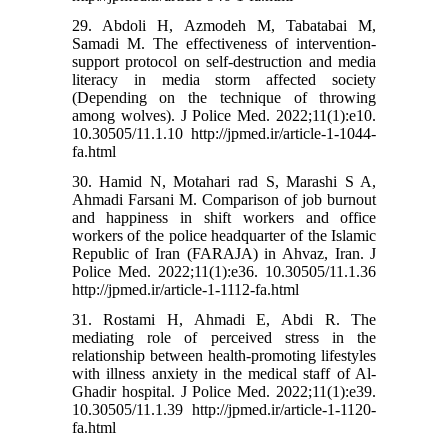
29. Abdoli H, Azmodeh M, Tabatabai M,
Samadi M. The effectiveness of intervention-
support protocol on self-destruction and media
literacy in media storm affected society
(Depending on the technique of throwing
among wolves). J Police Med. 2022;11(1):e10.
10.30505/11.1.10 http://jpmed.ir/article-1-1044-
fa.html
30. Hamid N, Motahari rad S, Marashi S A,
Ahmadi Farsani M. Comparison of job burnout
and happiness in shift workers and office
workers of the police headquarter of the Islamic
Republic of Iran (FARAJA) in Ahvaz, Iran. J
Police Med. 2022;11(1):e36. 10.30505/11.1.36
http://jpmed.ir/article-1-1112-fa.html
31. Rostami H, Ahmadi E, Abdi R. The
mediating role of perceived stress in the
relationship between health-promoting lifestyles
with illness anxiety in the medical staff of Al-
Ghadir hospital. J Police Med. 2022;11(1):e39.
10.30505/11.1.39 http://jpmed.ir/article-1-1120-
fa.html