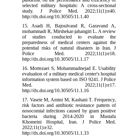
selected military hospitals: A cross-sectional
study. J Police Med. 2022;11(1):e40.
http://dx.doi.org/10.30505/11.1.40
15. Asadi H, Bajoulvand R, Garavand A,
mohammadi R, Mirshekar-jahangiri L. A review
of studies conducted to evaluate the
preparedness of medical centers against the
potential risks of natural disasters in Iran. J
Police Med. 2022;11(1):e18.
http://dx.doi.org/10.30505/11.1.17
16. Mortezaei S, Mohammadnejad E. Usability
evaluation of a military medical center's hospital
information system based on ISO 9241. J Police
Med. 2022;11(1):e17.
http://dx.doi.org/10.30505/11.1.16
17. Vaseie M, Amini M, Kashani T. Frequency,
risk factors and antibiotic resistance pattern of
nosocomial infections caused by gram positive
bacteria during 2014-2020 in Mustafa
Khomeini Hospital, Iran. J Police Med.
2022;11(1):e32.
http://dx.doi.org/10.30505/11.1.33