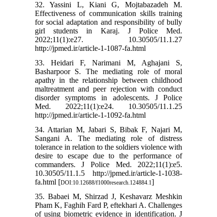
32. Yassini L, Kiani G, Mojtabazadeh M.
Effectiveness of communication skills training
for social adaptation and responsibility of bully
girl students in Karaj. J Police Med.
2022;11(1):e27. 10.30505/11.1.27
http://jpmed.ir/article-1-1087-fa.html
33. Heidari F, Narimani M, Aghajani S,
Basharpoor S. The mediating role of moral
apathy in the relationship between childhood
maltreatment and peer rejection with conduct
disorder symptoms in adolescents. J Police
Med. 2022;11(1):e24. 10.30505/11.1.25
http://jpmed.ir/article-1-1092-fa.html
34. Attarian M, Jabari S, Bibak F, Najari M,
Sangani A. The mediating role of distress
tolerance in relation to the soldiers violence with
desire to escape due to the performance of
commanders. J Police Med. 2022;11(1):e5.
10.30505/11.1.5 http://jpmed.ir/article-1-1038-
fa.html [
]
DOI:10.12688/f1000research.124884.1
35. Babaei M, Shirzad J, Keshavarz Meshkin
Pham K, Faghih Fard P, eftekhari A. Challenges
of using biometric evidence in identification. J