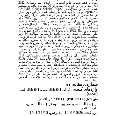
دوره یازدهم نشریه طب انتظامی از ابتدای سال میلادی 2022
آغاز شد و در این دوره 40 مقاله از 90 مقاله دریافتی، منتشر
IMEMR, Google Scholar
,
DOAJ
شدند. تمام این مقالات در
و چند پایگاه داده دیگر نمایه شدند. در این دوره بیش
,Copernicus
از 140 محقق از دانشگاه‌ها و مراکز تحقیقاتی سراسر ایران با
نشریه طب انتظامی همکاری داشتند که بیشترین مقالات از
شهرهای تهران، اردبیل، مشهد و تبریز بودند و دانشگاه علوم
پزشکی بقیه‌الله بالاترین درصد مقالات ارسال‌شده و
پذیرفته‌شده را داشت. نرخ پذیرش و رد مقالات نشریه طب
انتظامی در سال 2022 به ترتیب 44/4 درصد و 55/6 درصد بود. به
طور میانگین، مدت زمان دریافت تا پذیرش مقالات 84 روز
محاسبه شد؛ هرچند که در 24 الی 72 ساعت اولیه از زمان
دریافت مقاله، ورود به فرآیند داوری یا رد سریع مقاله به
نویسندگان اطلاع داده شده بود و 37 مقاله رد سریع شده بودند.
میانگین مدت زمان پذیرش تا انتشار مقاله نیز 18 روز محاسبه
شد. ‌زمان‌های به‌دست‌آمده مطابق با فلودیاگرام دریافت تا
انتشار مقالات در نشریه طب انتظامی و با توجه به حداکثر
دفعات مجاز برای ویرایش مقالات توسط نویسندگان، قابل
توجیه است (نمودار 1). از 40 مقاله چاپ‌شده، 37 مقاله (92/5
درصد) از نوع اصیل و 3 مقاله (7/5 درصد)، از نوع مروری بودند.
تمام مقالات چاپ‌شده با حیطه‌های نشریه مطابقت داشتند و
درصد بیشتر مقالات به ترتیب مربوط به دو حیطۀ روان‌شناسی
انتظامی و بهداشت انتظامی بود اما در حیطه‌های معافیت‌های
پزشکی، طب ترور و اخلاق طب انتظامی مقاله‌ای در سال 2022
منتشر نشد. در تمام مقالات منتشرشده، ملاحظات اخلاقی
رعایت شد.
شماره‌ی مقاله: e۱
]،
[
]،
[
واژه‌های کلیدی:
پلیس
MeSH
نشریه
MeSH
کارایی
]
[
MeSH
(۲۳۵۱ دریافت)
[PDF 522 kb]
متن کامل
نوع مقاله:
| موضوع مقاله:
نامه به سردبير
مدیریت
طب انتظامی
دریافت: 1401/10/26 | پذیرش: 1401/11/10 |