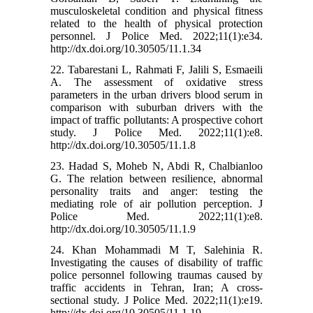
musculoskeletal condition and physical fitness
related to the health of physical protection
personnel. J Police Med. 2022;11(1):e34.
http://dx.doi.org/10.30505/11.1.34
22. Tabarestani L, Rahmati F, Jalili S, Esmaeili
A. The assessment of oxidative stress
parameters in the urban drivers blood serum in
comparison with suburban drivers with the
impact of traffic pollutants: A prospective cohort
study. J Police Med. 2022;11(1):e8.
http://dx.doi.org/10.30505/11.1.8
23. Hadad S, Moheb N, Abdi R, Chalbianloo
G. The relation between resilience, abnormal
personality traits and anger: testing the
mediating role of air pollution perception. J
Police Med. 2022;11(1):e8.
http://dx.doi.org/10.30505/11.1.9
24. Khan Mohammadi M T, Salehinia R.
Investigating the causes of disability of traffic
police personnel following traumas caused by
traffic accidents in Tehran, Iran; A cross-
sectional study. J Police Med. 2022;11(1):e19.
http://dx.doi.org/10.30505/11.1.19