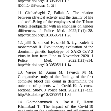
http://dx.doi.org/10.30505/11.1.3
[
]
DOI:10.4103/rcm.rcm_71_21
11. Chaharbaghi Z, Fallah A. The relation
between physical activity and the quality of life
and well-Being of the employees of the Tehran
Police Headquarter with an emphasis on gender
differences. J Police Med. 2022;11(1):e28.
http://dx.doi.org/10.30505/11.1.28
12. jalili S, shirzad H, salehi S, taghizadeh P,
mohammadi R. Evolutionary evaluation of the
dominant genetic haplotype of SARS-CoV-2
virus in Iran from June to November 2020. J
Police Med. 2022;11(1):e14.
http://dx.doi.org/10.30505/11.1.14
13. Vaseie M, Amini M, Tavasoli M M.
Comparative study of the findings of the first
complete blood cell count in determining the
outcome of patients with Covid-19: A cross-
sectional Study. J Police Med. 2022;11(1):e32.
http://dx.doi.org/10.30505/11.1.32
14. Golmohammadi A, Raeisi P, Harati
Khalilabad T. The impact of the Covid-19
pandemic on the performance and efficiency of