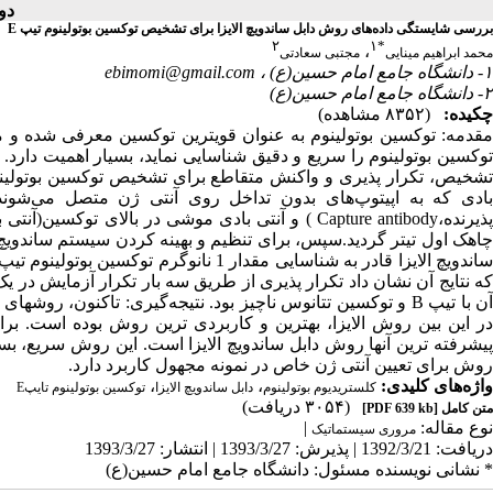
دوره ۲، شم
بررسی شایستگی داده‌های روش دابل ساندویچ الایزا برای تشخیص توکسین بوتولینوم تیپ E
۲
۱
*
،
محمد ابراهیم مینایی
مجتبی سعادتی
۱- دانشگاه جامع امام حسین(ع) ،
ebimomi@gmail.com
۲- دانشگاه جامع امام حسین(ع)
چکیده:
(۸۳۵۲ مشاهده)
مقدمه: توکسین بوتولینوم به عنوان قویترین توکسین معرفی شده و م
توکسین بوتولینوم را سریع و دقیق شناسایی نماید، بسیار اهمیت دارد.
بادی که به اپیتوپ‌های بدون تداخل روی آنتی ژن متصل می‌شوند،
چاهک اول تیتر گردید.سپس، برای تنظیم و بهینه کردن سیستم ساندویچ ا
که نتایج آن نشان داد تکرار پذیری از طریق سه بار تکرار آزمایش در
آن با تیپ B و توکسین تتانوس ناچیز بود. نتیجه‌گیری: تاکنون
در این بین روش الایزا، بهترین و کاربردی ترین روش بوده است. ب
پیشرفته ترین آنها روش دابل ساندویچ الایزا است. این روش سریع، 
روش برای تعیین آنتی ژن خاص در نمونه مجهول کاربرد دارد.
واژه‌های کلیدی:
،
،
کلستریدیوم بوتولینوم
دابل ساندویچ الایزا
توکسین بوتولینوم تایپE
(۳۰۵۴ دریافت)
متن کامل
[PDF 639 kb]
نوع مقاله:
|
مروری سيستماتيک
دریافت: 1392/3/21 | پذیرش: 1393/3/27 | انتشار: 1393/3/27
* نشانی نویسنده مسئول: دانشگاه جامع امام حسین(ع)