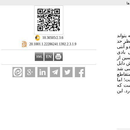
ا
تواند
‎ 10.30505/2.3.6
نظر حد
‎ 20.1001.1.22286241.1392.2.3.1.9
زا به دو آنتی
 بادی
ریخته شده و توکسین از
ش دابل
روش بررسی شد
متقاطع
ت؛ اما
ست که
. این