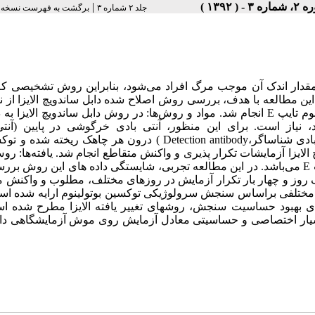
اره ۳ - ( ۱۳۹۲ )
|
جلد ۲ شماره ۳
برگشت به فهرست نسخه ه
قدار اندک آن موجب مرگ افراد می‌شود، بنابراین روش تشخیصی که ب
 این مطالعه با هدف، بررسی روش اصلاح شده دابل ساندویچ الایزا از 
تشخیص، تکرار پذیری و واکنش متقاطع برای تشخیص توکسین بوتولینوم تایپ E انجام شد. مواد و روش‌ها: در روش دابل ساندویچ الای
 نیاز است. برای این منظور، آنتی بادی خرگوشی در پایین (آنتی
پذیرنده،Capture antibody ) و آنتی بادی موشی در بالای توکسین(آنتی بادی شناساگر،Detection antibody ) درون هر چاهک 
لایزا آزمایشات تکرار پذیری و واکنش متقاطع انجام شد. یافته‌ها: رو
ساندویچ الایزا قادر به شناسایی مقدار 1 نانوگرم توکسین بوتولینوم تیپ E می‌باشد. در این مطالعه تجربی، شایستگی داده های این 
 یک روز و چهار بار تکرار آزمایش در روزهای مختلف، مطلوب و واکنش 
، روشهای مختلفی براساس سنجش سرولوژیکی توکسین بوتولینوم ارایه شده اس
رای بهبود حساسیت سنجش، روشهای تغییر یافته الایزا مطرح شده ا
بسیار اختصاصی و حساسیتی معادل آزمایش روی موش آزمایشگاهی دارد