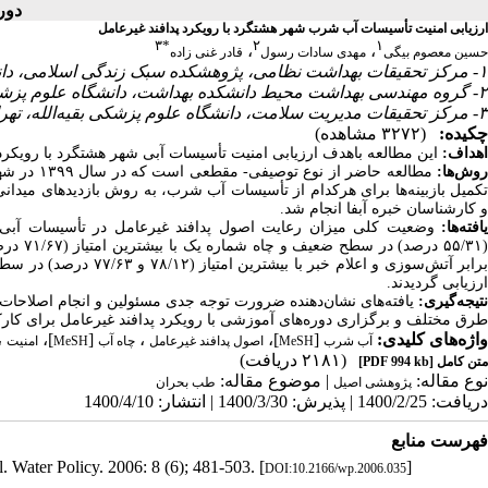
دوره ۱۰، شماره )
ارزیابی امنیت تأسیسات آب شرب شهر هشتگرد با رویکرد پدافند غیرعامل
۳
*
۲
۱
،
،
حسین معصوم بیگی
مهدی سادات رسول
قادر غنی زاده
۱- مرکز تحقیقات بهداشت نظامی، پژوهشکده سبک زندگی اسلامی، دانشگاه علوم پزشکی بقیه‌الله، تهران، ایران
۲- گروه مهندسی بهداشت محیط دانشکده بهداشت، دانشگاه علوم پزشکی بقیه‌الله، تهران، ایران
۳- مرکز تحقیقات مدیریت سلامت، دانشگاه علوم پزشکی بقیه‌الله، تهران، ایران ،
چکیده:
(۳۲۷۲ مشاهده)
اهداف:
این مطالعه باهدف ارزیابی امنیت تأسیسات آبی شهر هشتگرد با رویکرد.
روش­‌ها
مطالعه حاض
تکمیل بازبینه‌­ها برای هرکدام از تأسیسات آب شرب، به روش بازدیدهای میدا
و کارشناسان خبره آبفا انجام شد.
یافته­‌ها
وضعیت کلی میزان رعایت اصول پدافند غیرعامل در تأسیسات آبی
درصد) د
ارزیابی گردیدند.
یافته‌های نشان‌دهنده ضرورت توجه جدی مسئولین و انجام اصلاحات لا
:
نتیجه‌­گیری
طرق مختلف و برگزاری دوره­‌های آموزشی با رویکرد پدافند غیرعامل برای کا.
،
]،
[
،
]،
[
واژه‌های کلیدی:
امنیت
MeSH
چاه آب
اصول پدافند غیرعامل
MeSH
آب شرب
(۲۱۸۱ دریافت)
[PDF 994 kb]
متن کامل
نوع مقاله:
| موضوع مقاله:
پژوهشی اصيل
طب بحران
دریافت: 1400/2/25 | پذیرش: 1400/3/30 | انتشار: 1400/4/10
فهرست منابع
. Water Policy. 2006: 8 (6); 481-503. [
]
DOI:10.2166/wp.2006.035