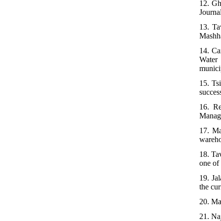
12. Gh
Journa
13. Ta
Mashha
14. Ca
Water 
munici
15. Ts
succes
16. Re
Manage
17. Ma
wareho
18. Ta
one of
19. Ja
the cu
20. Ma
21. Naj