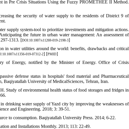
t in Pre Crisis Situations Using the Fuzzy PROMETHEE II Method.
sing the security of water supply to the residents of District 9 of
nt.
r supply system-tool to prioritize investments and mitigation actions.
nticipating the future in urban water management: An assessment of
1297-1313. [
]
DOI:10.1007/s11269-019-2198-3
in water utilities around the world: benefits, drawbacks and critical
] [
]
I:10.1007/s11356-019-07312-2
PMID
y of Energy, notified by the Minister of Energy. Office of Crisis
ive defense status in hospitals' food material and Pharmaceutical
h, Baqiyatallah University of MedicalSciences, Tehran, Iran.
 Study of environmental health status of food storages and fridges in
266.
 in drinking water supply of Yazd city by improving the weaknesses of
cience and Engineering. 2018; 3: 39-51.
urce to consumption. Baqiyatallah University Press. 2014; 6-22.
lation and Installations Monthly. 2013; 113: 22-49.