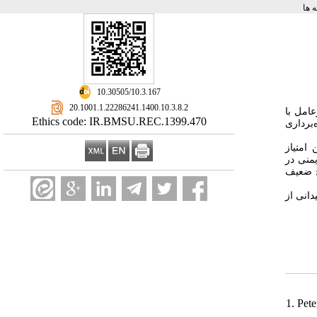
 ها
‎ 10.30505/10.3.167
‎ 20.1001.1.22286241.1400.10.3.8.2
‌ یرعامل با
Ethics code: IR.BMSU.REC.1399.470
برداری
امتیاز
(۵۵/۳۱ نی در
ستتار با کمترین امتیاز (۴۸/۳۹ درصد) در سطح ضعیف
دانی از
1. Pet