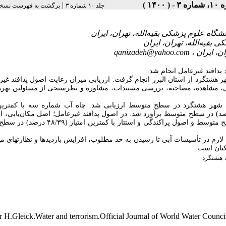
|
 ۳ - ( ۱۴۰۰
جلد ۱۰ شماره ۳
برگشت به فهرست نسخه
qanizadeh@yahoo.com
 پدافند غیرعامل انجام شد
ر از نوع توصیفی- مقطعی است که در سال ۱۳۹۹ در شهر هشتگرد از استان البرز انجام گرفت. ارزیابی میزان رعایت اصول پدافند غ
نی، مشاهده، مصاحبه، بررسی مستندات، مشاوره و نظرسنجی از مسئولین بهره­‌
 شهر هشتگرد در سطح متوسط ارزیابی شد. چاه آب شماره سه با کمترین 
ر سطح ضعیف و چاه شماره یک با بیشترین امتیاز (۷۱/۶۷ درصد) در سطح متوسط برآورد شد. در اصول پدافند غیرعامل؛ اصل مکان‌یابی، ایم
برابر آتش‌سوزی و اعلام خبر با بیشترین امتیاز (۷۸/۱۲ و ۷۷/۶۳ درصد) در سطح متوسط و اصول پراکندگی و ا
زم در تأسیسات ‌آبی تا رسیدن به حد مطلوب، افزایش بازدیدها و نظارت­های می
رکنان است
هشتگرد
er H.Gleick.Water and terrorism.Official Journal of World Water Council