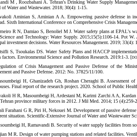
andi M , Roozbahani A. Tehran's Drinking Water Supply Managemen
l of Water and Wastewater. 2018; 30(4): 1-15.
vakoli Aminian S, Aminian A A. Empowering passive defense in increa
d. Sixth International Conference on Comprehensive Crisis Manageme
rneiro R N, Damiao S, Benoliel M J. Water safety plans at EPAL's wate
Science and Technology: Water Supply. 2015;15(5):1106-14. Pot W. A
pal investment decisions. Water Resources Management. 2019; 33(4): 
itsifli S, Tsoukalas DS. Water Safety Plans and HACCP implementation 
s factors. Environmental Science and Pollution Research. 2019:1-3. [
DO
gulation of Crisis Management and Passive Defense of the Ministr
ment and Passive Defense. 2012: No. 37825/11/100.
soumbeigi H, Ghanizadeh Gh, Roshan Cheraghi B. Assessment of pass
uses. Final report of the research project. 2020. School of Public Healt
vakoli H R, Masoumbeigi H, Ardestani M, Karimi Zarchi A A, Kardan H.
 Tehran province military forces in 2012. J Mil Med. 2014; 15 (4):259-
lali Farahani G R, Piri H, Nekouei M. Development of passive defense
rrent situation. Scientific-Extensive Journal of Water and Wastewater S
soumbeigi H, Ramavandi B. Security of water supply facilities from so
ian M R. Design of water pumping stations and related facilities. Venti