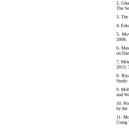
2. Gha
The Se
3. The
4. Esk
5. Mov
2008.
6. Mas
on Dam
7. Mei
2015; 
8. Riy
Study:
9. Moh
and Wa
10. Ho
by the
11. Mo
Using 