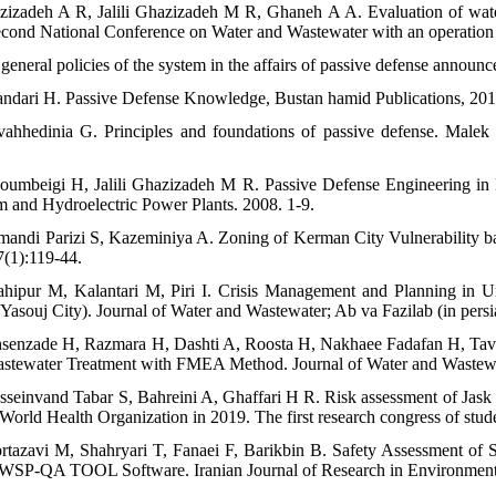
zizadeh A R, Jalili Ghazizadeh M R, Ghaneh A A. Evaluation of wate
cond National Conference on Water and Wastewater with an operation 
 general policies of the system in the affairs of passive defense annou
andari H. Passive Defense Knowledge, Bustan hamid Publications, 201
ahhedinia G. Principles and foundations of passive defense. Malek A
oumbeigi H, Jalili Ghazizadeh M R. Passive Defense Engineering in D
 and Hydroelectric Power Plants. 2008. 1-9.
mandi Parizi S, Kazeminiya A. Zoning of Kerman City Vulnerability ba
7(1):119-44.
ahipur M, Kalantari M, Piri I. Crisis Management and Planning in 
 Yasouj City). Journal of Water and Wastewater; Ab va Fazilab (in persi
senzade H, Razmara H, Dashti A, Roosta H, Nakhaee Fadafan H, Tavak
stewater Treatment with FMEA Method. Journal of Water and Wastewat
sseinvand Tabar S, Bahreini A, Ghaffari H R. Risk assessment of Jask
 World Health Organization in 2019. The first research congress of stu
rtazavi M, Shahryari T, Fanaei F, Barikbin B. Safety Assessment of
WSP-QA TOOL Software. Iranian Journal of Research in Environmental